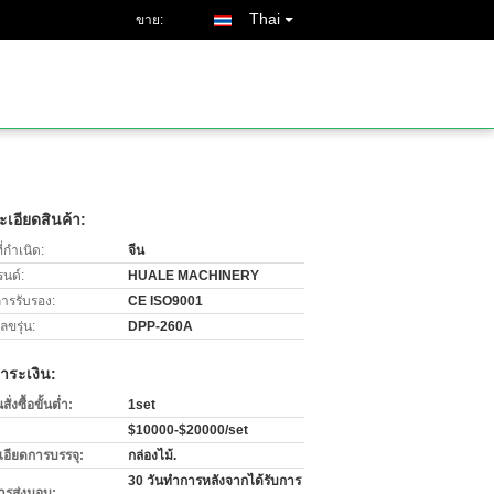
Thai
ขาย:
เอียดสินค้า:
่กำเนิด:
จีน
รนด์:
HUALE MACHINERY
การรับรอง:
CE ISO9001
ขรุ่น:
DPP-260A
ำระเงิน:
่งซื้อขั้นต่ำ:
1set
$10000-$20000/set
เอียดการบรรจุ:
กล่องไม้.
30 วันทำการหลังจากได้รับการ
ารส่งมอบ: