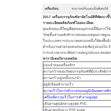
เครื่องป้อน:
สามารถปรับแต่งเป็นพิเศษได้
2017 เครื่องบรรจุภัณฑ์ยาอัตโนมัติที่พัฒนาขึ้
รายละเอียดผลิตภัณฑ์โดยละเอียด:
คุณลักษณะที่ใหญ่ที่สุดของอุปกรณ์นี้คือกา
วัสดุชิ้นส่วนหลักทำจากสแตนเลสคุณภาพสูงและ
ในประเภทการประมวลผลแบบหนึ่งให้คงพื้นผิวด
ดำเนินงานฝาครอบสแตนเลสเพิ่มรูปแบบไม่ 
การแสวงหาแนวคิดความสมบูรณ์แบบ ตลอด
พารามิเตอร์ทางเทคนิค
แบบจำลองเครื่องจักร
ความกว้างของวัสดุบรรจุภัณฑ์ที่มีประสิทธิภา
ความกว้างลูกกลิ้งแนะนำ
อลูมิเนียมทำงานเร็ว
ความเร็วในการทำงานของอลูมิเนียมพลาสติก
เครื่องมีความเร็วในการทำงานสูงสุด
เส้นผ่านศูนย์กลางสูงสุด PVC
เส้นผ่าศูนย์กลาง PTP สูงสุด