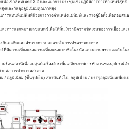
เพื่อเข้าลิฟท์เมตร 2.2 และแยกการประชุมเชิงปฏิบัติการการทำให้บริสุทธิ์
งและวัสดุอลูมิเนียมคุณภาพสูง
การแทนที่แม่พิมพ์ด้วยการวางตำแหน่งแม่พิมพ์และรางคู่มือทั้งเพื่อตอบส
รคและการแยกหมายเลขแบทช์เพื่อให้มั่นใจว่ามีความชัดเจนของการเยื้องแล
พื่อป้องกันมลพิษและอำนวยความสะดวกในการทำความสะอาด
ตอร์ที่มีความเที่ยงตรงความเที่ยงตรงแบบซิงโครนัสและความยาวของเส้นโ
ความร้อนสถานีเพื่อลดศูนย์เครื่องจักรเพิ่มเสถียรภาพการทำงานของอุปกรณ์
ละง่ายต่อการทำความสะอาด
ยม / อลูมิเนียม (ขึ้นรูปเย็น) สถาบันทั่วไป: อลูมิเนียม / บรรจุอลูมิเนียมเพีย