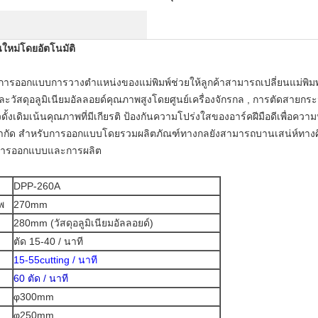
นใหม่โดยอัตโนมัติ
รใช้การออกแบบการวางตำแหน่งของแม่พิมพ์ช่วยให้ลูกค้าสามารถเปลี่ยนแม่พ
วัสดุอลูมิเนียมอัลลอยด์คุณภาพสูงโดยศูนย์เครื่องจักรกล , การตัดสายก
ั้งเดิมเน้นคุณภาพที่มีเกียรติ ป้องกันความโปร่งใสของอาร์คฝีมือดีเพ
จำกัด สำหรับการออกแบบโดยรวมผลิตภัณฑ์ทางกลยังสามารถบานเสน่ห์ทาง
การออกแบบและการผลิต
DPP-260A
พ
270mm
280mm (วัสดุอลูมิเนียมอัลลอยด์)
ตัด 15-40 / นาที
15-55cutting / นาที
60 ตัด / นาที
φ300mm
φ250mm