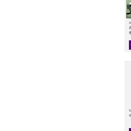
เ
อ
ซ
บ
4