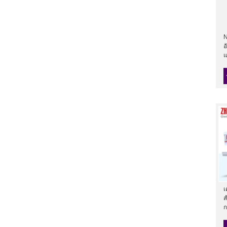
N
อ
เ
ส
ก