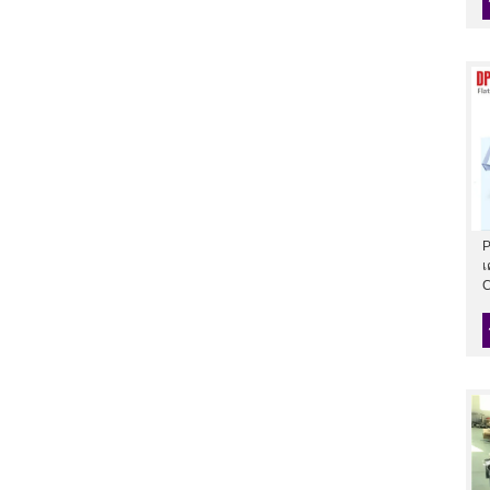
P
เ
C