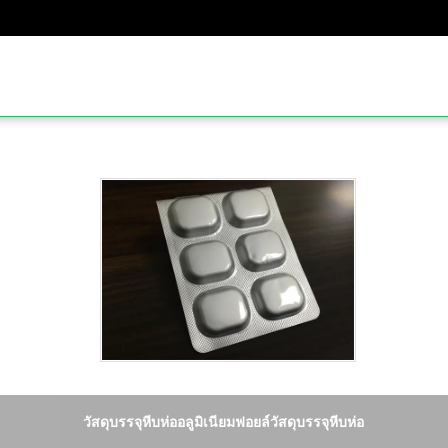
วัสดุบรรจุหีบห่ออลูมิเนียมฟอยล์วัสดุบรรจุหีบห่อ