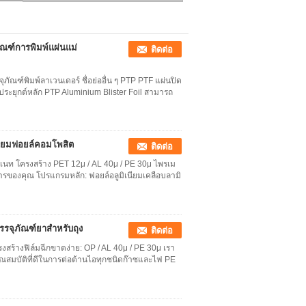
สำหรับแคปซูล
ัณฑ์การพิมพ์แผ่นแม่
ติดต่อ
ุภัณฑ์พิมพ์ลาเวนเดอร์ ชื่อย่ออื่น ๆ PTP PTF แผ่นปิด
ยุกต์หลัก PTP Aluminium Blister Foil สามารถ
เนียมฟอยล์คอมโพสิต
ติดต่อ
มิเนท โครงสร้าง PET 12μ / AL 40μ / PE 30μ ไพรเม
ารของคุณ โปรแกรมหลัก: ฟอยล์อลูมิเนียมเคลือบลามิ
บรรจุภัณฑ์ยาสำหรับถุง
ติดต่อ
สร้างฟิล์มฉีกขาดง่าย: OP / AL 40μ / PE 30μ เรา
ณสมบัติที่ดีในการต่อต้านไอทุกชนิดก๊าซและไฟ PE