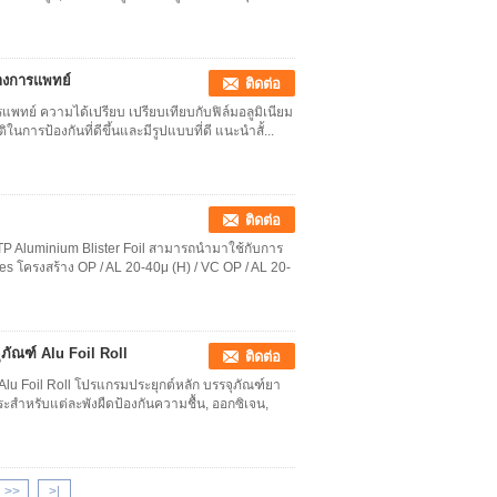
างการแพทย์
ติดต่อ
ทย์ ความได้เปรียบ เปรียบเทียบกับฟิล์มอลูมิเนียม
ิในการป้องกันที่ดีขึ้นและมีรูปแบบที่ดี แนะนำสั้...
ติดต่อ
PTP Aluminium Blister Foil สามารถนำมาใช้กับการ
 โครงสร้าง OP / AL 20-40μ (H) / VC OP / AL 20-
ภัณฑ์ Alu Foil Roll
ติดต่อ
 Alu Foil Roll โปรแกรมประยุกต์หลัก บรรจุภัณฑ์ยา
ระสำหรับแต่ละพังผืดป้องกันความชื้น, ออกซิเจน,
>>
>|