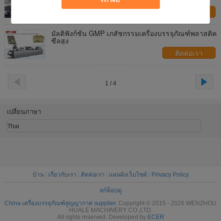
ติดต่อเรา
มัลติฟังก์ชั่น GMP เภสัชกรรมเครื่องบรรจุภัณฑ์พลาสติค
ซีลสูง
ติดต่อเรา
1 / 4
เปลี่ยนภาษา
Thai
บ้าน
|
เกี่ยวกับเรา
|
ติดต่อเรา
|
แผนผังเว็บไซต์
|
Privacy Policy
สก์ท็อปดู
China เครื่องบรรจุภัณฑ์สูญญากาศ supplier.
Copyright © 2015 - 2026 WENZHOU
HUALE MACHINERY CO.,LTD.
All rights reserved. Developed by
ECER