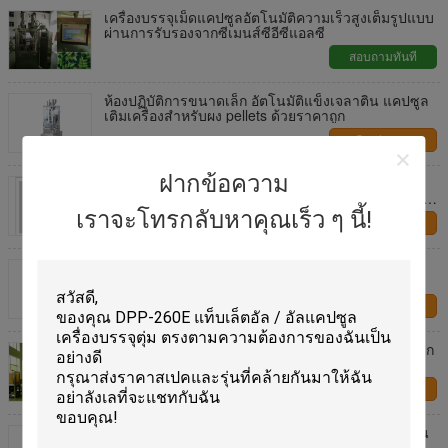
เครื่องบรรจุเม็ดแคปซูลอัตโนมัติความเร็วสูงเต็มรูปแบบ
ผ่านการรับรองจากซีเมนส์ซีอีซีแอลซี
สอบถามทันที
ห้องปฏิบัติการขนาดเล็ก อัตโนมัติแข็งเจลาติน แคปซูล
เติมเครื่องสําหรับผง pellets ด้วยราคาถูก
ติดต่อเรา
ฝากข้อความ
ความจุมากที่สุด 70000 แคปซูลต่อชั่วโมง เครื่องเติม
แคปซูลที่ให้ความแม่นยําการเติม ± 1-3 เปอร์เซ็นต์ เห
มาะสําหรับการผลิตขนาดใหญ่
เราจะโทรกลับหาคุณเร็ว ๆ นี้!
ติดต่อเรา
เครื่องบรรจุแคปซูลแคปซูลอัตโนมัติประสิทธิภาพสูง
มาตรฐาน GMP
ติดต่อเรา
เครื่องอัดเม็ดยาอัตโนมัติชนิด NJP Series มีความจุแตก
ต่างกัน
ติดต่อเรา
เครื่องอัดเม็ดแคปซูลอัตโนมัติเต็มรูปแบบคุณภาพสูงรุ่น
NJP คุณภาพสูง