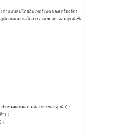
ค่าแบบสุ่มโดยอินเทอร์เฟซของเครื่องจักร
บภูมิภาคและกลไกการส่งแยกอย่างสมบูรณ์เพื่อ
กถูกกำหนดตามความต้องการของลูกค้า)；
ค้า)；
า)；