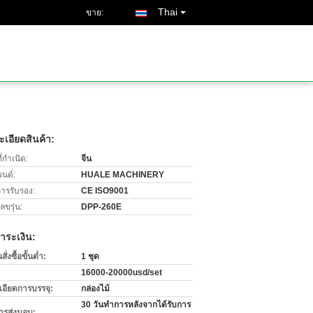
Thai
ขาย:
เอียดสินค้า:
่กำเนิด:
จีน
รนด์:
HUALE MACHINERY
การรับรอง:
CE ISO9001
ขรุ่น:
DPP-260E
ำระเงิน:
่งซื้อขั้นต่ำ:
1 ชุด
16000-20000usd/set
เอียดการบรรจุ:
กล่องไม้
30 วันทำการหลังจากได้รับการ
ารส่งมอบ: