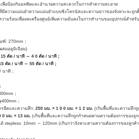
ำงานเพื่อป้องกันมลพิษและอำนวยความสะดวกในการทำความสะอาด
์ที่มีความแม่นยำความแม่นยำแบบซิงโครนัสและความยาวของจังหวะจะถูกตั้ง
ึกความร้อนเพื่อลดเครื่องศูนย์เพิ่มความมั่นคงในการทำงานของอุปกรณ์สำหรั
ุภัณฑ์: 270mm；
ะผสมอลูมิเนียม)
:
15
ตัด
/ นาที ～
4
0
ตัด
/ นาที；
15
ตัด
/ นาที ～ 55
ตัด
/ นาที；
 / นาที；
m；
: φ300mm；
ด: φ400mm；
่การยืดและความลึก:
250 มม. × 1
0 0
มม.
× 1
2
มม.
(เกินพื้นที่และความลึ
0 0
มม.
×
13
มม.
(เกินพื้นที่และความลึกถูกกำหนดตามความต้องการของลูก
ได้ stepless: 10mm ～ 120mm (เกินกว่าจังหวะตามความต้องการของลูกค้