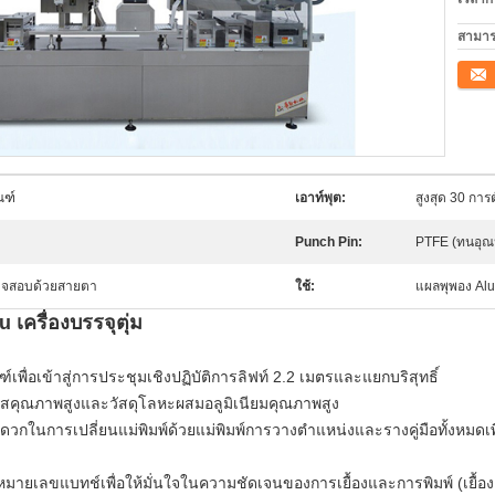
สามาร
ติดต่อ
ณฑ์
เอาท์พุต:
สูงสุด 30 การต
Punch Pin:
PTFE (ทนอุณหภ
วจสอบด้วยสายตา
ใช้:
แผลพุพอง Alu
เครื่องบรรจุตุ่ม
เพื่อเข้าสู่การประชุมเชิงปฏิบัติการลิฟท์ 2.2 เมตรและแยกบริสุทธิ์
สคุณภาพสูงและวัสดุโลหะผสมอลูมิเนียมคุณภาพสูง
ดวกในการเปลี่ยนแม่พิมพ์ด้วยแม่พิมพ์การวางตำแหน่งและรางคู่มือทั้งหม
มายเลขแบทช์เพื่อให้มั่นใจในความชัดเจนของการเยื้องและการพิมพ์ (เยื