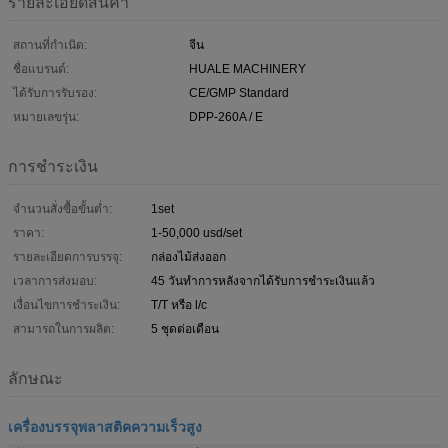
รายละเอียดสินค้า
สถานที่กำเนิด:
จีน
ชื่อแบรนด์:
HUALE MACHINERY
ได้รับการรับรอง:
CE/GMP Standard
หมายเลขรุ่น:
DPP-260A / E
การชำระเงิน
จำนวนสั่งซื้อขั้นต่ำ:
1set
ราคา:
1-50,000 usd/set
รายละเอียดการบรรจุ:
กล่องไม้ส่งออก
เวลาการส่งมอบ:
45 วันทำการหลังจากได้รับการชำระเงินแล้ว
เงื่อนไขการชำระเงิน:
T/T หรือ l/c
สามารถในการผลิต:
5 ชุดต่อเดือน
ลักษณะ
เครื่องบรรจุพลาสติคความเร็วสูง