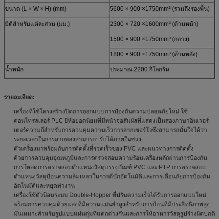
ขนาด (L × W × H) (mm)
5600 × 900 ×1750mm³ (รวมถึงรองพื้น)
มิติสำหรับแต่ละส่วน (มม.)
2300 × 720 ×1600mm³ (ด้านหน้า)
1500 × 900 ×1750mm³ (กลาง)
1800 × 900 ×1750mm³ (ด้านหลัง)
น้ำหนัก
ประมาณ 2200 กิโลกรัม
รายละเอียด:
เครื่องที่ใช้โครงสร้างปิดการออกแบบการป้องกันความปลอดภัยใหม่ ใช้
คอนโทรลเลอร์ PLC ยี่ห้อยอดนิยมที่มีหน้าจอสัมผัสที่แสดงเป็นสองภาษาอินเวอร์
เตอร์ความถี่สำหรับการควบคุมความเร็วการลากเซอร์โวซึ่งสามารถมั่นใจได้ว่า
ระยะเวลาในการลากพองสามารถปรับได้ภายในช่วง
ตัวเครื่องมาพร้อมกับการติดตั้งที่รวดเร็วของ PVC และแนวทางการติดตั้ง
ด้วยการควบคุมอุณหภูมิและการตรวจสอบความร้อนเครื่องหลักผ่านการป้องกัน
การโหลดการตรวจสอบตำแหน่งวัสดุบรรจุภัณฑ์ PVC และ PTP การตรวจสอบ
ตำแหน่งวัสดุป้อนความล้มเหลวในการดีบักอัตโนมัติและการเตือนภัยการป้องกัน
อัตโนมัติและหยุดทำงาน
เครื่องใช้ตัวป้อนระบบ Double-Hopper ที่ปรับความเร็วได้รับการออกแบบใหม่
พร้อมการควบคุมด้วยแสงที่มีความแม่นยำสูงสำหรับการป้อนที่มีประสิทธิภาพสูง
มันเหมาะสำหรับรูปแบบแผ่นตุ่มที่แตกต่างกันและการให้อาหารวัสดุรูปร่างผิดปกติ