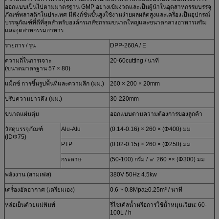
ออกแบบเป็นไปตามมาตรฐาน GMP อย่างเข้มงวดและเป็นผู้นำในอุตสาหกรรมบรรจุ
ภัณฑ์พลาสติกในประเทศ มีฟังก์ชั่นขั้นสูงใช้งานง่ายผลผลิตสูงและเครื่องเป็นอุปกรณ์
บรรจุภัณฑ์ที่ดีที่สุดสำหรับองค์กรเภสัชกรรมขนาดใหญ่และขนาดกลางอาหารเสริม
และอุตสาหกรรมอาหาร
รายการ / รุ่น
DPP-260A / E
ความถี่ในการเจาะ
20-60cutting / นาที
(ขนาดมาตรฐาน 57 × 80)
แม็กซ์ การขึ้นรูปพื้นที่และความลึก (มม.)
260 × 200 × 20mm
ปรับความยาวดึง (มม.)
30-220mm
ขนาดแผ่นตุ่ม
ออกแบบตามความต้องการของลูกค้า
วัสดุบรรจุภัณฑ์
Alu-Alu
(0.14-0.16) × 260 × (Φ400) มม
(IDΦ75)
PTP
(0.02-0.15) × 260 × (Φ250) มม
กระดาษ
(50-100) กรัม / ㎡ 260 ×× (Φ300) มม
พลังงาน (สามเฟส)
380V 50Hz 4.5kw
เครื่องอัดอากาศ (เตรียมเอง)
0.6 ~ 0.8Mpa≥0.25m³ / นาที
หล่อเย็นด้วยแม่พิมพ์
รีไซเคิลน้ำหรือการใช้น้ำหมุนเวียน: 60-
100L / h