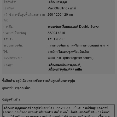
ชื่อสินค้า:
เครื่องบรรจุตุ่ม
เอาท์พุต:
Max.60cutting / นาที
แม็กซ์ การขึ้นรูปพื้นที่และความ
260 * 200 * 20 มม
ลึก:
การดึง:
ระบบขับเคลื่อนมอเตอร์ Double Servo
ประกอบด้วยวัสดุ:
SS304 / 316
ควบคุม:
ควบคุม PLC
ระบบตรวจจับ:
การตรวจจับทางกลหรือการตรวจสอบด้วยภาพ
ใช้:
ยาเม็ดหรือแคปซูลหรือแท็บเล็ต
แผ่นจดหมาย:
ระบบ PRC (print register control)
เครื่องปิดผนึกบรรจุภัณฑ์
แสงสูง:
,
เครื่องบรรจุภัณฑ์พลาสติก
ชื่อสินค้า: อลูมิเนียมพลาสติกความเร็วสูงเครื่องบรรจุตุ่ม
อุปกรณ์บรรจุภัณฑ์ยา
ข้อมูลจำเพาะ
เครื่องบรรจุตุ่มพลาสติกอลูมิเนียมชนิด DPP-260A / E เป็นอุปกรณ์ขั้นสูงของเราที่
ออกแบบภายใต้การปรับปรุงที่ปรับปรุง มันใช้เทคโนโลยีอินทิกรัลที่ใช้อินเวอร์เตอร์
ความถี่สำหรับการควบคุมความเร็วด้วยกลไกไฟฟ้าแสงและนิวเมติกบนเครื่อง การ