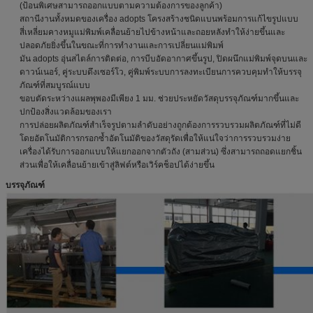
(ป้อนพิเศษสามารถออกแบบตามความต้องการของลูกค้า)
สถานีงานทั้งหมดของเครื่อง adopts โครงสร้างชนิดแบนพร้อมการแก้ไขรูปแบบ
สี่เหลี่ยมคางหมูแม่พิมพ์เคลื่อนย้ายไปข้างหน้าและถอยหลังทำให้ง่ายขึ้นและ
ปลอดภัยยิ่งขึ้นในขณะที่การทำงานและการเปลี่ยนแม่พิมพ์
มัน adopts อุ่นสไตล์การติดต่อ, การบีบอัดอากาศขึ้นรูป, ปิดผนึกแม่พิมพ์จุดบนและ
ดาวน์เนอร์, คู่ระบบดึงเซอร์โว, คู่พิมพ์ระบบการลงทะเบียนการควบคุมทำให้บรรจุ
ภัณฑ์ที่สมบูรณ์แบบ
ขอบตัดระหว่างแผลพุพองมีเพียง 1 มม. ช่วยประหยัดวัสดุบรรจุภัณฑ์มากขึ้นและ
ปกป้องสิ่งแวดล้อมของเรา
การปล่อยผลิตภัณฑ์สำเร็จรูปตามลำดับอย่างถูกต้องการรวบรวมผลิตภัณฑ์ที่ไม่ดี
โดยอัตโนมัติการกรอกซ้ำอัตโนมัติของวัสดุรัดเพื่อให้แน่ใจว่าการรวบรวมง่าย
เครื่องได้รับการออกแบบให้แยกออกจากตัวถัง (สามส่วน) ซึ่งสามารถถอดแยกชิ้น
ส่วนเพื่อให้เคลื่อนย้ายเข้าสู่ลิฟต์หรือเวิร์คช็อปได้ง่ายขึ้น
บรรจุภัณฑ์