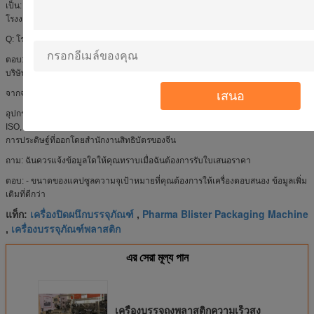
เป็น: เราเป็นโรงงานในด้านนี้เกือบ 15 ปี (ในช่วงต้นชื่อ ruianhuali ยาเครื่องจักร
โรงงาน)
Q: โรงงานของคุณเกี่ยวกับการควบคุมคุณภาพ?
ตอบ: คุณภาพเป็นหัวข้อที่ไม่เปลี่ยนแปลงของเรา มันเป็นรากฐานของการพัฒนาของ
บริษัท
เสนอ
จากจุดเริ่มต้นของการเปิด บริษัท เรามุ่งเน้นงานที่มีคุณภาพเป็นพิเศษ
อุปกรณ์ยาของเราได้ผ่านการรับรองมาตรฐาน GMP, การรับรองระบบคุณภาพสากล
ISO, การรับรอง CE และได้รับสิทธิบัตรแบบอรรถประโยชน์หลายรายการและสิทธิบัตร
การประดิษฐ์ที่ออกโดยสำนักงานสิทธิบัตรของจีน
ถาม: ฉันควรแจ้งข้อมูลใดให้คุณทราบเมื่อฉันต้องการรับใบเสนอราคา
ตอบ: - ขนาดของแคปซูลความจุเป้าหมายที่คุณต้องการให้เครื่องตอบสนอง ข้อมูลเพิ่ม
เติมที่ดีกว่า
เครื่องปิดผนึกบรรจุภัณฑ์
Pharma Blister Packaging Machine
แท็ก:
,
เครื่องบรรจุภัณฑ์พลาสติก
,
এর সেরা মূল্য পান
เครื่องบรรจุถุงพลาสติกความเร็วสูง