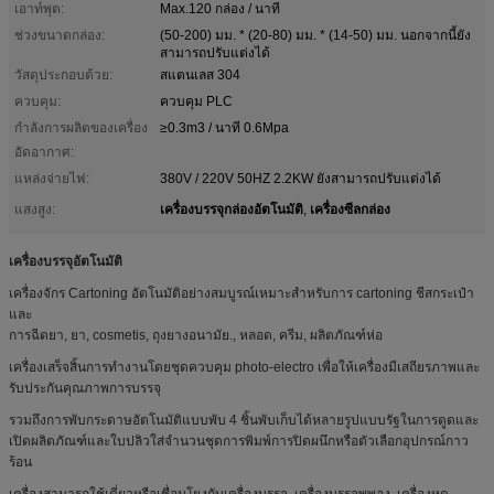
เอาท์พุต:
Max.120 กล่อง / นาที
ช่วงขนาดกล่อง:
(50-200) มม. * (20-80) มม. * (14-50) มม. นอกจากนี้ยัง
สามารถปรับแต่งได้
วัสดุประกอบด้วย:
สแตนเลส 304
ควบคุม:
ควบคุม PLC
กำลังการผลิตของเครื่อง
≥0.3m3 / นาที 0.6Mpa
อัดอากาศ:
แหล่งจ่ายไฟ:
380V / 220V 50HZ 2.2KW ยังสามารถปรับแต่งได้
เครื่องบรรจุกล่องอัตโนมัติ
เครื่องซีลกล่อง
แสงสูง:
,
เครื่องบรรจุอัตโนมัติ
เครื่องจักร Cartoning อัตโนมัติอย่างสมบูรณ์เหมาะสำหรับการ cartoning ชีสกระเป๋า
และ
การฉีดยา, ยา, cosmetis, ถุงยางอนามัย., หลอด, ครีม, ผลิตภัณฑ์ห่อ
เครื่องเสร็จสิ้นการทำงานโดยชุดควบคุม photo-electro เพื่อให้เครื่องมีเสถียรภาพและ
รับประกันคุณภาพการบรรจุ
รวมถึงการพับกระดาษอัตโนมัติแบบพับ 4 ชิ้นพับเก็บได้หลายรูปแบบรัฐในการดูดและ
เปิดผลิตภัณฑ์และใบปลิวใส่จำนวนชุดการพิมพ์การปิดผนึกหรือตัวเลือกอุปกรณ์กาว
ร้อน
เครื่องสามารถใช้เดี่ยวหรือเชื่อมโยงกับเครื่องบรรจุ, เครื่องบรรจุพุพอง, เครื่องหด,