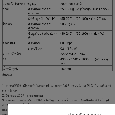
ความเร็วในการแคชสูงสุด
200 กล่อง / นาที
กล่อง
ความต้องการด้าน
250-350g / ㎡ (ขึ้นอยู่กับขนาดกล่อง)
คุณภาพ
มิติข้อมูล (L * W * H)
(55-220) × (20-100) × (14-70) มม
ใบปลิว
ความต้องการด้าน
50-70g / ㎡
คุณภาพ
ข้อมูลใบปลิวพับ (1-4)
(80-240) × (90-190) มม. (L × W)
พับ
อากาศอัด
ความดัน
≥0.6Mpa
การบริโภค
0.3m3 / นาที
มอเตอร์ไฟฟ้า
220V 50HZ 1.5kw
มิติ
4300 × 1440 × 1600 มม. (กว้าง x สูง x
สูง)
น้ำหนักสุทธิ
1500kg
ลักษณะ
1. แบรนด์ที่มีชื่อเสียงระดับโลกของส่วนประกอบไฟฟ้าเช่นหน้าจอ PLC, อินเวอร์เตอร์
ความถี่ ฯลฯ
2. ใช้ระบบปฏิบัติการของมนุษย์
3. แสดงอุปกรณ์โดยอัตโนมัติสำหรับปัญหาความเร็วและการนับผลิตภัณฑ์สำเร็จรูป
4. เครื่องทำงานโดยไม่ต้องกดถ้าไม่มีผลิตภัณฑ์หรือตำแหน่งที่ไม่ถูกต้องของ
ผลิตภัณฑ์ และหยุดโดยอัตโนมัติหากตำแหน่งที่ไม่ถูกต้องของผลิตภัณฑ์ลงในกล่อง
หลังจากที่กลับมาหรือไม่มีกล่องหรือออกจากแผ่นพับอย่างต่อเนื่อง