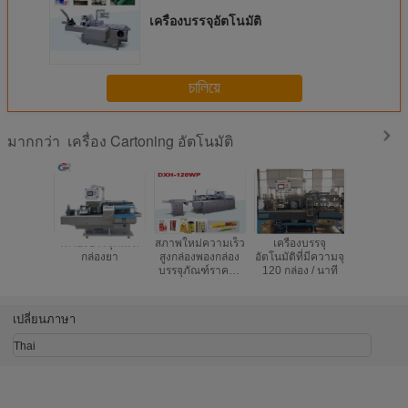
เครื่องบรรจุอัตโนมัติ
চালিয়ে
เครื่อง Cartoning อัตโนมัติ
มากกว่า
เครื่องบรรจุภัณฑ์
สภาพใหม่ความเร็ว
เครื่องบรรจุ
เซอร์โวมอเ
กล่องยา
สูงกล่องพองกล่อง
อัตโนมัติที่มีความจุ
PLC Co
บรรจุภัณฑ์ราคา /
120 กล่อง / นาที
Blister Ca
กล่องกล่องบรรจุ
Machine เ
เครื่องจักร
แบบอัตโ
เปลี่ยนภาษา
Thai