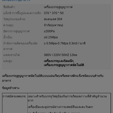
ชื่อสินค้า:
เครื่องบรรจุสูญญากาศ
แม็กซ์ การขึ้นรูปและความลึก:
370 * 370 * 50
วัสดุประกอบด้วย:
สแตนเลส 304
ควบคุม:
จำกัด(มหาชน)
อัตราการสูญญากาศ:
≤200Pa
น้ำเย็น:
≥0.15Mpa
กำลังการผลิตของเครื่องอัด
≥ 0.5Mpa-0.7Mpa 0.3m3 / นาที
อากาศ:
แหล่งจ่ายไฟ:
380V / 220V 50HZ 12kw
เครื่องบรรจุและปิดผนึก
แสงสูง:
,
เครื่องบรรจุสูญญากาศอัตโนมัติ
เครื่องบรรจุสูญญากาศอัตโนมัติแบบแผ่นเรียบหรือพลาสติกแข็งชนิดแบนสำหรับ
อาหาร
ข้อมูลจำเพาะ
การสมัครแพคเกจ:
เหมาะสำหรับบรรจุวัสดุป้องกันการเกิดมลภาวะที่สำคัญจำนวน
มาก
เครื่องมือและอุปกรณ์ทางการแพทย์จีนและตะวันตก