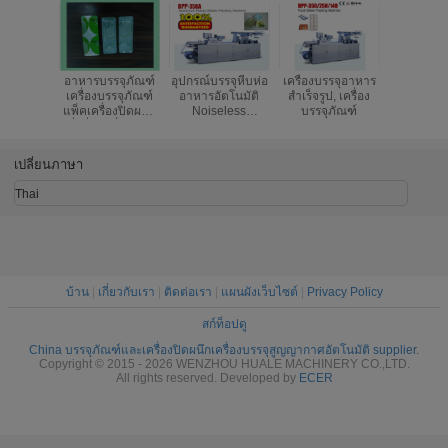
อาหารบรรจุภัณฑ์
อุปกรณ์บรรจุหีบห่อ
เครื่องบรรจุอาหาร
เครื่องบรร
เครื่องบรรจุภัณฑ์
อาหารอัตโนมัติ
สำเร็จรูป, เครื่อง
อัตโนมัติ
แพ็คเครื่องปิดผนึก
Noiseless
บรรจุภัณฑ์
อัตโนมัติค
สิ่งที่ไม่สม่ำเสมอ
Thermoforming
สูง
อาหาร
Cup น้ำผึ้ง
เปลี่ยนภาษา
Thai
บ้าน
|
เกี่ยวกับเรา
|
ติดต่อเรา
|
แผนผังเว็บไซต์
|
Privacy Policy
สก์ท็อปดู
China บรรจุภัณฑ์และเครื่องปิดผนึกเครื่องบรรจุสูญญากาศอัตโนมัติ supplier.
Copyright © 2015 - 2026 WENZHOU HUALE MACHINERY CO.,LTD.
All rights reserved. Developed by
ECER