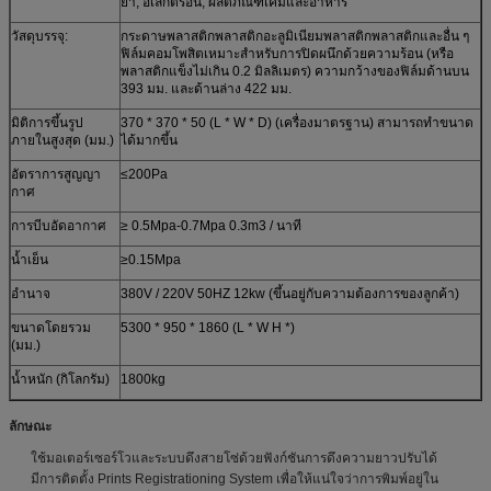
ยา, อิเล็กตรอน, ผลิตภัณฑ์เคมีและอาหาร
วัสดุบรรจุ:
กระดาษพลาสติกพลาสติกอะลูมิเนียมพลาสติกพลาสติกและอื่น ๆ
ฟิล์มคอมโพสิตเหมาะสำหรับการปิดผนึกด้วยความร้อน (หรือ
พลาสติกแข็งไม่เกิน 0.2 มิลลิเมตร) ความกว้างของฟิล์มด้านบน
393 มม. และด้านล่าง 422 มม.
มิติการขึ้นรูป
370 * 370 * 50 (L * W * D) (เครื่องมาตรฐาน) สามารถทำขนาด
ภายในสูงสุด (มม.)
ได้มากขึ้น
อัตราการสูญญา
≤200Pa
กาศ
การบีบอัดอากาศ
≥ 0.5Mpa-0.7Mpa 0.3m3 / นาที
น้ำเย็น
≥0.15Mpa
อำนาจ
380V / 220V 50HZ 12kw (ขึ้นอยู่กับความต้องการของลูกค้า)
ขนาดโดยรวม
5300 * 950 * 1860 (L * W H *)
(มม.)
น้ำหนัก (กิโลกรัม)
1800kg
ลักษณะ
ใช้มอเตอร์เซอร์โวและระบบดึงสายโซ่ด้วยฟังก์ชันการดึงความยาวปรับได้
มีการติดตั้ง Prints Registrationing System เพื่อให้แน่ใจว่าการพิมพ์อยู่ใน