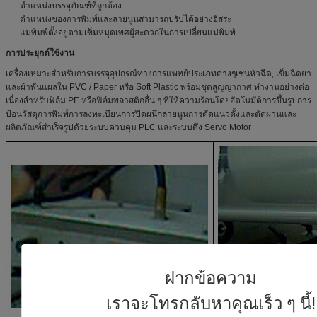
ตำแหน่งบรรจุภัณฑ์ที่ถูกต้อง
ตำแหน่งของการพิมพ์และลายนูนสามารถปรับได้อย่างอิสระ
แม่พิมพ์ตั้งอยู่ตามเข็มหมุดเพศผู้สะดวกในการเปลี่ยนแม่พิมพ์
การประยุกต์ใช้งาน
เครื่องเหมาะสำหรับการบรรจุอุปกรณ์ทางการแพทย์ประเภทต่างๆเช่นหัวฉีด, เข็มฉีดยา
และผ้าพันแผลใน PVC / Paper หรือ Soft Plastic พร้อมชุดสูญญากาศ ทำงานอย่างต่อ
เนื่องสำหรับฟิล์ม PE หรือฟิล์มพลาสติกอื่น ๆ ที่ให้ความร้อนโดยอัตโนมัติการขึ้นรูปการ
ป้อนวัสดุการพิมพ์การลงทะเบียนการปิดผนึกลายนูนการตัดแนวตั้งและตัดผ่านและ
ผลิตภัณฑ์สำเร็จรูปด้วยระบบควบคุม PLC และระบบดึง Servo Motor
ฝากข้อความ
เราจะโทรกลับหาคุณเร็ว ๆ นี้!