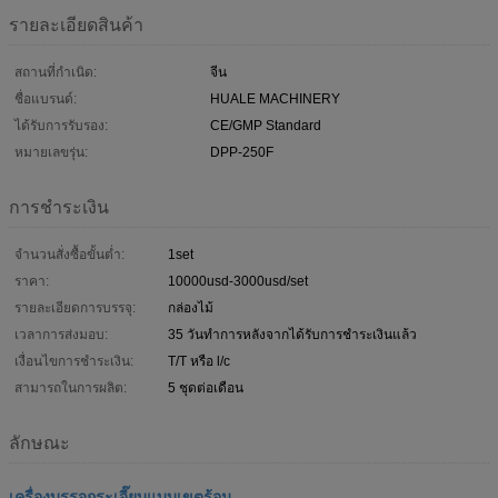
รายละเอียดสินค้า
สถานที่กำเนิด:
จีน
ชื่อแบรนด์:
HUALE MACHINERY
ได้รับการรับรอง:
CE/GMP Standard
หมายเลขรุ่น:
DPP-250F
การชำระเงิน
จำนวนสั่งซื้อขั้นต่ำ:
1set
ราคา:
10000usd-3000usd/set
รายละเอียดการบรรจุ:
กล่องไม้
เวลาการส่งมอบ:
35 วันทำการหลังจากได้รับการชำระเงินแล้ว
เงื่อนไขการชำระเงิน:
T/T หรือ l/c
สามารถในการผลิต:
5 ชุดต่อเดือน
ลักษณะ
เครื่องบรรจุกระเจี๊ยบแบบเขตร้อน