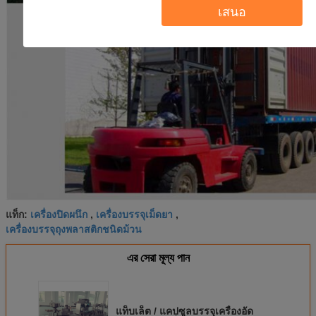
เสนอ
เครื่องปิดผนึก
เครื่องบรรจุเม็ดยา
แท็ก:
,
,
เครื่องบรรจุถุงพลาสติกชนิดม้วน
এর সেরা মূল্য পান
แท็บเล็ต / แคปซูลบรรจุเครื่องอัด