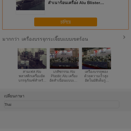
สำเนาร้อนเครื่อง Alu Blister
Multifunction Alu Alu
চালিয়ে
เครื่องบรรจุกระเจี๊ยบแบบเขตร้อน
มากกว่า
สามเฟส Alu
เภสัชกรรม Alu
เครื่องบรรจุพอง
CE อนุมัติ
พลาสติกเครื่องอัด
Plastic Alu เครื่อง
ด้วยความเร็วสูง
หีบห่อปิด
บรรจุภัณฑ์สำหรับ
อัดสำเนือนแบบเขต
อัตโนมัติเต็มรูป
มัลติฟังก์ช
อาหารและยา
ร้อนแบบ Multi -
แบบ
เม็ดยาเม็
Functional
เม็
เปลี่ยนภาษา
Thai