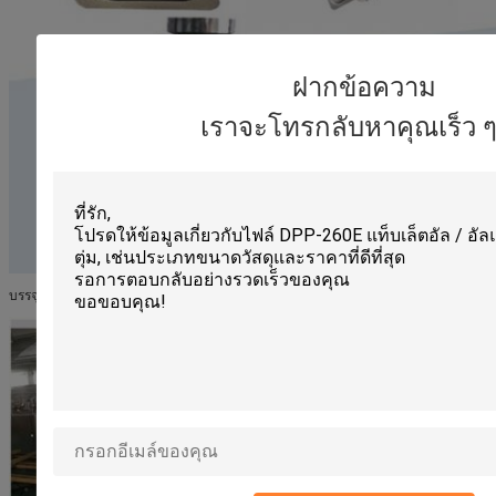
ฝากข้อความ
เราจะโทรกลับหาคุณเร็ว ๆ น
บรรจุภัณฑ์