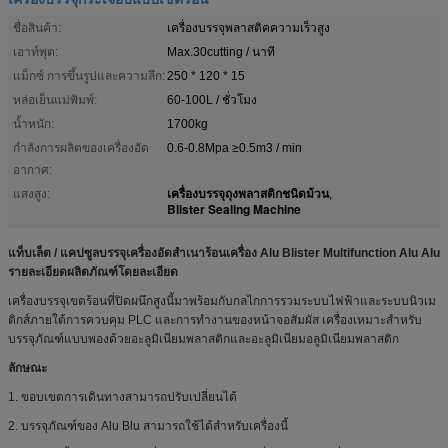
ชื่อสินค้า:
เครื่องบรรจุพลาสติคความเร็วสูง
เอาท์พุต:
Max.30cutting / นาที
แม็กซ์ การขึ้นรูปและความลึก:
250 * 120 * 15
หล่อเย็นแม่พิมพ์:
60-100L / ชั่วโมง
น้ำหนัก:
1700kg
กำลังการผลิตของเครื่องอัด
0.6-0.8Mpa ≥0.5m3 / min
อากาศ:
เครื่องบรรจุถุงพลาสติกชนิดม้วน
แสงสูง:
,
Blister Sealing Machine
แท็บเล็ต / แคปซูลบรรจุเครื่องอัดสำเนาร้อนเครื่อง Alu Blister Multifunction Alu Alu
รายละเอียดผลิตภัณฑ์โดยละเอียด
เครื่องบรรจุเขตร้อนที่ปิดผนึกสูงนี้มาพร้อมกับกลไกการรวมระบบไฟฟ้าและระบบนิวเม
ติกส์ภายใต้การควบคุม PLC และการทำงานของหน้าจอสัมผัส เครื่องเหมาะสำหรับ
บรรจุภัณฑ์แบบพองด้วยอะลูมิเนียมพลาสติกและอะลูมิเนียมอลูมิเนียมพลาสติก
ลักษณะ
1. ขอบเขตการเดินทางสามารถปรับเปลี่ยนได้
2. บรรจุภัณฑ์ของ Alu Blu สามารถใช้ได้สำหรับเครื่องนี้