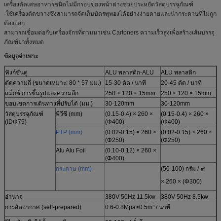
เครื่องตัดเศษอาหารชนิดไม่มีกรอบของหน้าต่างช่วยประหยัดวัสดุบรรจุภัณฑ์
·ใช้เครื่องตัดขวางซึ่งสามารถจัดเก็บบัตรพุพองได้อย่างง่ายดายและนำกระดาษที่ไม่ถูก
ต้องออก
สามารถเชื่อมต่อกับเครื่องจักรที่ตามมาเช่น Cartoners ความเร็วสูงเพื่อสร้างเส้นบรรจุ
ภัณฑ์ยาทั้งหมด
ข้อมูลจำเพาะ
ฟังก์ชันคู่
ALU พลาสติก-ALU
ALU พลาสติก
ตัดความถี่ (ขนาดเหมาะ: 80 * 57 มม.)
15-30 ตัด / นาที
20-45 ตัด / นาที
แม็กซ์ การขึ้นรูปและความลึก
250 × 120 × 15mm
250 × 120 × 15mm
ขอบเขตการเดินทางที่ปรับได้ (มม.)
30-120mm
30-120mm
วัสดุบรรจุภัณฑ์
พีวีซี (mm)
(0.15-0.4) × 260 ×
(0.15-0.4) × 260 ×
(IDΦ75)
(Φ400)
(Φ400)
PTP (mm)
(0.02-0.15) × 260 ×
(0.02-0.15) × 260 ×
(Φ250)
(Φ250)
Alu Alu Foil
(0.10-0.12) × 260 ×
(Φ400)
กระดาษ (mm)
(50-100) กรัม / ㎡
× 260 × (Φ300)
อำนาจ
380V 50Hz 11.5kw
380V 50Hz 8.5kw
การอัดอากาศ (self-prepared)
0.6-0.8Mpa≥0.5m³ / นาที