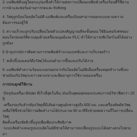
3. แม่พิมพ์ตั้งอยู่โดยระบุร่องซึ่งทำให้ง่ายต่อการเปลี่ยนแม่พิมพ์ เครื่องร้อนพีวีซีผ่าน
การนำและฟอร์มผ่านการกดและ frothing
4. วัสดุถูกป้อนโดยอัตโนมัติ แม่พิมพ์และเครื่องป้อนสามารถออกแบบตามความ
ต้องการของผู้ใช้
5. ความเร็วจะถูกปรับเปลี่ยนโดยตัวแปลงสัญญาณทีละขั้นตอน ใช้อินเทอร์เฟซของ
คอนโทรลเลอร์ที่ควบคุมด้วยเครื่องมนุษย์และ PLC ทำให้สามารถซิงโครไนซ์ได้อย่าง
ถูกต้อง
6 นำอุปกรณ์การติดตามการกดพิมพ์จำนวนแบทช์และการเก็บรอยร้าว
7. สเต็ปปิ้งมอเตอร์ดึงวัสดุได้แม่นยำมากขึ้นและปรับได้ง่าย
8. แม่พิมพ์ทำความร้อนจะแยกออกจากกันโดยอัตโนมัติเมื่อเครื่องหยุดทำงานซึ่งจะ
ช่วยป้องกันวัสดุระหว่างพวกเขาและยืดอายุการใช้งานของเครื่อง
การประยุกต์ใช้งาน
·ปัจจุบันเครื่อง Blister ที่เร็วที่สุดในจีน; มันเป็นสุดยอดของประสบการณ์วิชาชีพกว่า 20
ปี
·เครื่องรองรับลำกล้องวัสดุที่มีเส้นผ่านศูนย์กลางสูงถึง 600 มม. และเครื่องตัดตัดวัสดุ
เหลือใช้ซึ่งช่วยให้การผลิตทำงานได้ประมาณ 90 นาทีจึงช่วยลดความถี่ในการเปลี่ยน
วัสดุ
ติดตั้งเครื่องขัดผิวขึ้นรูปเพื่อเพิ่มประสิทธิภาพ
·ระบบจัดตำแหน่งรูปแบบอัตโนมัติช่วยให้สามารถเปลี่ยนรูปแบบได้อย่างตรงไปตรง
มา