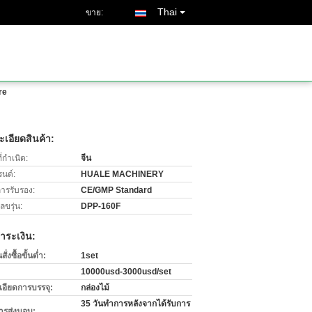
Thai
ขาย:
re
เอียดสินค้า:
่กำเนิด:
จีน
รนด์:
HUALE MACHINERY
การรับรอง:
CE/GMP Standard
ขรุ่น:
DPP-160F
ำระเงิน:
่งซื้อขั้นต่ำ:
1set
10000usd-3000usd/set
เอียดการบรรจุ:
กล่องไม้
35 วันทำการหลังจากได้รับการ
ารส่งมอบ: