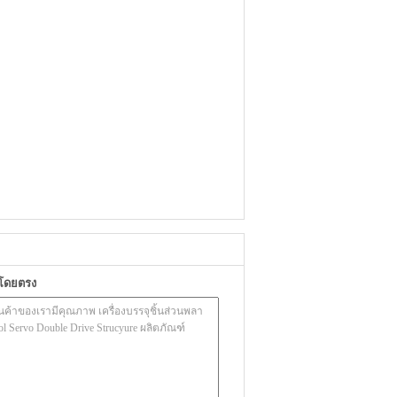
าโดยตรง