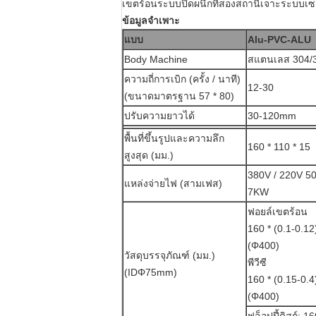
เขตร้อนระบบปิดผนึกที่สองสถานีเจาะระบบเซ
ข้อมูลจำเพาะ
แบบ
Alu-PVC-ALU
Body Machine
สแตนเลส 304/3
ความถี่การเบิก (ครั้ง / นาที)
12-30
(ขนาดมาตรฐาน 57 * 80)
ปรับความยาวได้
30-120mm
พื้นที่ขึ้นรูปและความลึก
160 * 110 * 15
สูงสุด (มม.)
380V / 220V 5
แหล่งจ่ายไฟ (สามเฟส)
7KW
ฟอยล์เขตร้อน
160 * (0.1-0.12)
(Φ400)
วัสดุบรรจุภัณฑ์ (มม.)
พีวีซี
(IDΦ75mm)
160 * (0.15-0.4)
(Φ400)