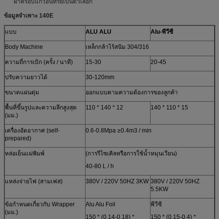
ฝาครอบแก้วอินทรีย์เป็นตัวเลือก
ข้อมูลจำเพาะ 140E
แบบ
ALU ALU
Alu-พีวีซี
Body Machine
เหล็กกล้าไร้สนิม 304/316
ความถี่การเบิก (ครั้ง / นาที)
15-30
20-45
ปรับความยาวได้
30-120mm
ขนาดแผ่นตุ่ม
ออกแบบตามความต้องการของลูกค้า
พื้นที่ขึ้นรูปและความลึกสูงสุด
110 * 140 * 12
140 * 110 * 15
(มม.)
เครื่องอัดอากาศ (self-
0.6-0.8Mpa ≥0.4m3 / min
prepared)
หล่อเย็นแม่พิมพ์
(การรีไซเคิลหรือการใช้น้ำหมุนเวียน)
40-80 L / h
แหล่งจ่ายไฟ (สามเฟส)
380V / 220V 50HZ 3KW
380V / 220V 50HZ
5.5KW
ข้อกำหนดเกี่ยวกับ Wrapper
Alu Alu Foil
พีวีซี
(มม.)
150 * (0.14-0.18) *
150 * (0.15-0.4) *