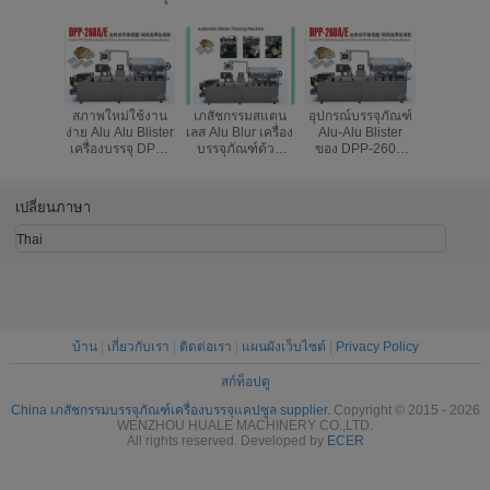
สภาพใหม่ใช้งาน
เภสัชกรรมสแตน
อุปกรณ์บรรจุภัณฑ์
DPP-260E 
ง่าย Alu Alu Blister
เลส Alu Blur เครื่อง
Alu-Alu Blister
ตอัล / อั
เครื่องบรรจุ DPP-
บรรจุภัณฑ์ด้วย
ของ DPP-260E
เครื่องบร
260E
Mold ได้อย่าง
พร้อมมอเตอร์ขับ
ง่ายดาย
เคลื่อนขั้นตอน
Replaceable
1200 กก
เปลี่ยนภาษา
Thai
บ้าน
|
เกี่ยวกับเรา
|
ติดต่อเรา
|
แผนผังเว็บไซต์
|
Privacy Policy
สก์ท็อปดู
China เภสัชกรรมบรรจุภัณฑ์เครื่องบรรจุแคปซูล supplier.
Copyright © 2015 - 2026
WENZHOU HUALE MACHINERY CO.,LTD.
All rights reserved. Developed by
ECER