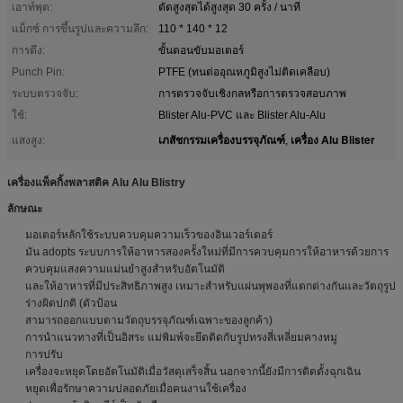
เอาท์พุต:
ตัดสูงสุดได้สูงสุด 30 ครั้ง / นาที
แม็กซ์ การขึ้นรูปและความลึก:
110 * 140 * 12
การดึง:
ขั้นตอนขับมอเตอร์
Punch Pin:
PTFE (ทนต่ออุณหภูมิสูงไม่ติดเคลือบ)
ระบบตรวจจับ:
การตรวจจับเชิงกลหรือการตรวจสอบภาพ
ใช้:
Blister Alu-PVC และ Blister Alu-Alu
เภสัชกรรมเครื่องบรรจุภัณฑ์
เครื่อง Alu Blister
แสงสูง:
,
เครื่องแพ็คกิ้งพลาสติค Alu Alu Blistry
ลักษณะ
มอเตอร์หลักใช้ระบบควบคุมความเร็วของอินเวอร์เตอร์
มัน adopts ระบบการให้อาหารสองครั้งใหม่ที่มีการควบคุมการให้อาหารด้วยการ
ควบคุมแสงความแม่นยำสูงสำหรับอัตโนมัติ
และให้อาหารที่มีประสิทธิภาพสูง เหมาะสำหรับแผ่นพุพองที่แตกต่างกันและวัตถุรูป
ร่างผิดปกติ (ตัวป้อน
สามารถออกแบบตามวัตถุบรรจุภัณฑ์เฉพาะของลูกค้า)
การนำแนวทางที่เป็นอิสระ แม่พิมพ์จะยึดติดกับรูปทรงสี่เหลี่ยมคางหมู
การปรับ
เครื่องจะหยุดโดยอัตโนมัติเมื่อวัสดุเสร็จสิ้น นอกจากนี้ยังมีการติดตั้งฉุกเฉิน
หยุดเพื่อรักษาความปลอดภัยเมื่อคนงานใช้เครื่อง