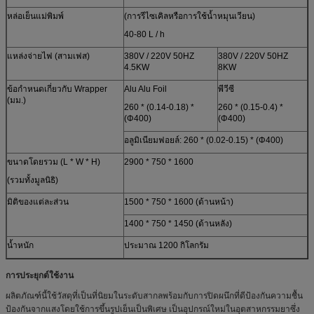
หล่อเย็นแม่พิมพ์
(การรีไซเคิลหรือการใช้น้ำหมุนเวียน)
40-80 L / h
แหล่งจ่ายไฟ (สามเฟส)
380V / 220V 50HZ
380V / 220V 50HZ
4.5KW
8KW
ข้อกำหนดเกี่ยวกับ Wrapper
Alu Alu Foil
พีวีซี
(มม.)
260 * (0.14-0.18) *
260 * (0.15-0.4) *
(Φ400)
(Φ400)
อลูมิเนียมฟอยล์: 260 * (0.02-0.15) * (Φ400)
ขนาดโดยรวม (L * W * H)
2900 * 750 * 1600
(รวมทั้งมูลนิธิ)
มิติของแต่ละส่วน
1500 * 750 * 1600 (ด้านหน้า)
1400 * 750 * 1450 (ด้านหลัง)
น้ำหนัก
ประมาณ 1200 กิโลกรัม
การประยุกต์ใช้งาน
ผลิตภัณฑ์นี้ใช้วัสดุที่เป็นที่นิยมในระดับสากลพร้อมกับการปิดผนึกที่ดีป้องกันความชื้น
ป้องกันจากแสงโดยใช้การขึ้นรูปเย็นเป็นพิเศษ เป็นอุปกรณ์ใหม่ในอุตสาหกรรมยาซึ่ง