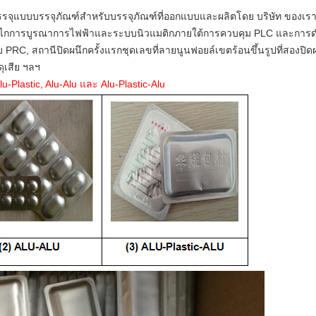
งบรรจุแบบบรรจุภัณฑ์สำหรับบรรจุภัณฑ์ที่ออกแบบและผลิตโดย บริษัท ของเร
กการบูรณาการไฟฟ้าและระบบนิวแมติกภายใต้การควบคุม PLC และการดำเน
C, สถานีปิดผนึกครั้งแรกชุดเลขที่ลายนูนฟอยล์เขตร้อนขึ้นรูปที่สองปิดผ
ุเสีย ฯลฯ
-Plastic, Alu-Alu และ Alu-Plastic-Alu