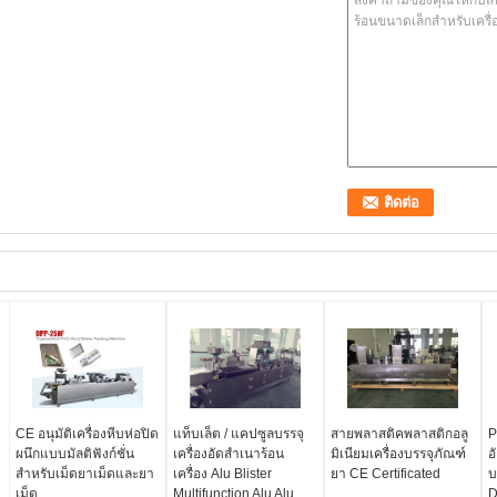
CE อนุมัติเครื่องหีบห่อปิด
แท็บเล็ต / แคปซูลบรรจุ
สายพลาสติคพลาสติกอลู
P
ผนึกแบบมัลติฟังก์ชั่น
เครื่องอัดสำเนาร้อน
มิเนียมเครื่องบรรจุภัณฑ์
อ
สำหรับเม็ดยาเม็ดและยา
เครื่อง Alu Blister
ยา CE Certificated
บ
เม็ด
Multifunction Alu Alu
D