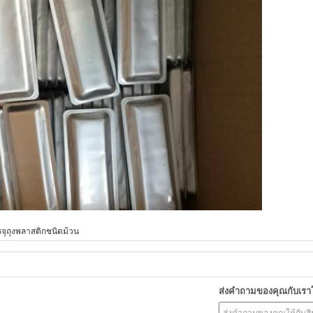
รจุถุงพลาสติกชนิดม้วน
ส่งคำถามของคุณกับเร