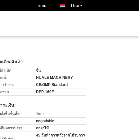
Thai
ขาย:
เอียดสินค้า:
่กำเนิด:
จีน
รนด์:
HUALE MACHINERY
การรับรอง:
CE/GMP Standard
ขรุ่น:
DPP-160F
ำระเงิน:
่งซื้อขั้นต่ำ:
1set
negotiable
เอียดการบรรจุ:
กล่องไม้
45 วันทำการหลังจากได้รับการ
ารส่งมอบ: