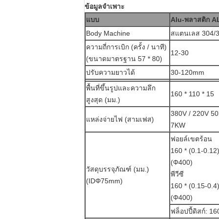
ข้อมูลจำเพาะ
แบบ
Alu-พลาสติก A
Body Machine
สแตนเลส 304/3
ความถี่การเบิก (ครั้ง / นาที)
12-30
(ขนาดมาตรฐาน 57 * 80)
ปรับความยาวได้
30-120mm
พื้นที่ขึ้นรูปและความลึก
160 * 110 * 15
สูงสุด (มม.)
380V / 220V 5
แหล่งจ่ายไฟ (สามเฟส)
7KW
ฟอยล์เขตร้อน
160 * (0.1-0.12)
(Φ400)
วัสดุบรรจุภัณฑ์ (มม.)
พีวีซี
(IDΦ75mm)
160 * (0.15-0.4)
(Φ400)
ฟล็อปปี้ดิสก์: 1