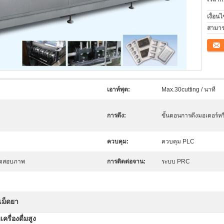
เงื่อน
สามาร
ติดต่อ
เอาท์พุต:
Max.30cutting / นาที
การดึง:
ขั้นตอนการดึงมอเตอร์หร
ควบคุม:
ควบคุม PLC
วจสอบภาพ
การติดต่อจาน:
ระบบ PRC
ุเม็ดยา
รื่องดื่มสูง